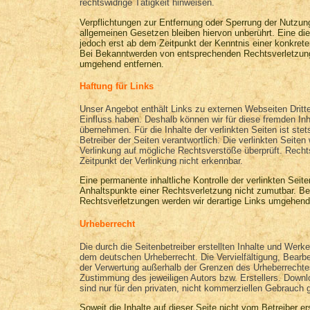
rechtswidrige Tätigkeit hinweisen.
Verpflichtungen zur Entfernung oder Sperrung der Nutzun
allgemeinen Gesetzen bleiben hiervon unberührt. Eine die
jedoch erst ab dem Zeitpunkt der Kenntnis einer konkret
Bei Bekanntwerden von entsprechenden Rechtsverletzung
umgehend entfernen.
Haftung für Links
Unser Angebot enthält Links zu externen Webseiten Dritter
Einfluss haben. Deshalb können wir für diese fremden In
übernehmen. Für die Inhalte der verlinkten Seiten ist stets
Betreiber der Seiten verantwortlich. Die verlinkten Seite
Verlinkung auf mögliche Rechtsverstöße überprüft. Recht
Zeitpunkt der Verlinkung nicht erkennbar.
Eine permanente inhaltliche Kontrolle der verlinkten Seit
Anhaltspunkte einer Rechtsverletzung nicht zumutbar. B
Rechtsverletzungen werden wir derartige Links umgehend
Urheberrecht
Die durch die Seitenbetreiber erstellten Inhalte und Werke
dem deutschen Urheberrecht. Die Vervielfältigung, Bearbei
der Verwertung außerhalb der Grenzen des Urheberrechtes
Zustimmung des jeweiligen Autors bzw. Erstellers. Downl
sind nur für den privaten, nicht kommerziellen Gebrauch g
Soweit die Inhalte auf dieser Seite nicht vom Betreiber er