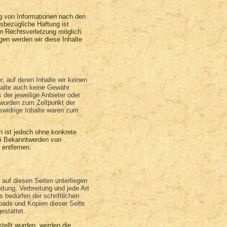
g von Informationen nach den
sbezügliche Haftung ist
en Rechtsverletzung möglich.
en werden wir diese Inhalte
, auf deren Inhalte wir keinen
halte auch keine Gewähr
 der jeweilige Anbieter oder
n wurden zum Zeitpunkt der
swidrige Inhalte waren zum
en ist jedoch ohne konkrete
ei Bekanntwerden von
 entfernen.
 auf diesen Seiten unterliegen
tung, Verbreitung und jede Art
 bedürfen der schriftlichen
oads und Kopien dieser Seite
estattet.
stellt wurden, werden die