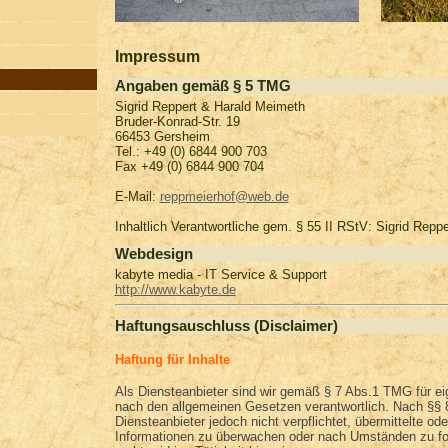
Impressum
Angaben gemäß § 5 TMG
Sigrid Reppert & Harald Meimeth
Bruder-Konrad-Str. 19
66453 Gersheim
Tel.: +49 (0) 6844 900 703
Fax +49 (0) 6844 900 704
E-Mail:
reppmeierhof@web.de
Inhaltlich Verantwortliche gem. § 55 II RStV: Sigrid Repp
Webdesign
kabyte media - IT Service & Support
http://www.kabyte.de
Haftungsauschluss (Disclaimer)
Haftung für Inhalte
Als Diensteanbieter sind wir gemäß § 7 Abs.1 TMG für eig
nach den allgemeinen Gesetzen verantwortlich. Nach §§ 8
Diensteanbieter jedoch nicht verpflichtet, übermittelte od
Informationen zu überwachen oder nach Umständen zu for